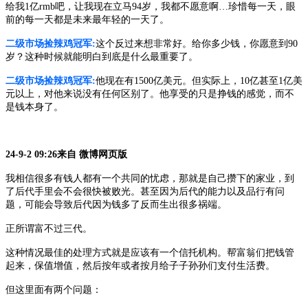
给我1亿rmb吧，让我现在立马94岁，我都不愿意啊…珍惜每一天，眼
前的每一天都是未来最年轻的一天了。
二级市场捡辣鸡冠军
:
这个反过来想非常好。给你多少钱，你愿意到
90
岁？这种时候就能明白到底是什么最重要了。
二级市场捡辣鸡冠军
:
他现在有
1500亿美元。但实际上，10亿甚至1亿美
元以上，对他来说没有任何区别了。他享受的只是挣钱的感觉，而不
是钱本身了。
24-9-2 09:26来自 微博网页版
我相信很多有钱人都有一个共同的忧虑，那就是自己攒下的家业，到
了后代手里会不会很快被败光。甚至因为后代的能力以及品行有问
题，可能会导致后代因为钱多了反而生出很多祸端。
正所谓富不过三代。
这种情况最佳的处理方式就是应该有一个信托机构。帮富翁们把钱管
起来，保值增值，然后按年或者按月给子子孙孙们支付生活费。
但这里面有两个问题：