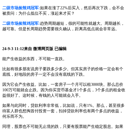
二级市场捡辣鸡冠军
:
如果在涨了
22%后买入，然后再次下跌，会不会
被质问：为什么低位不买，涨起来才买？
二级市场捡辣鸡冠军
:
趋势周期越短，假的可能性就越大。周期越长，
越可靠。但是长周期趋势需要很久确认，距离高低点就会非常远。
24-9-3 11:12来自 微博网页版 已编辑
能产生收益的东西，不可能一直跌。
比如有很多朋友说房子要跌多少多少。但其实房子的价格一定会有个
底线，好地段的房子一定不会没有底线的下跌。
因为它会产生收益。比如，一套房子一个月可以租
3000块。那么总价
100万可能就会止跌。因为你买货币基金才1个多点，3个多点的租金收
益很好了。这时候，有钱的人可能就会入手。
如果与此同时，贷款利率非常低，比如说，只有
1%。那么，甚至很多
待富人群也想掏首付投资一套，扣掉贷款利率也有两个多点的收益，
何乐而不为。
同理，股票也不可能无止境的跌，只要有股票能产生稳定股息。如果