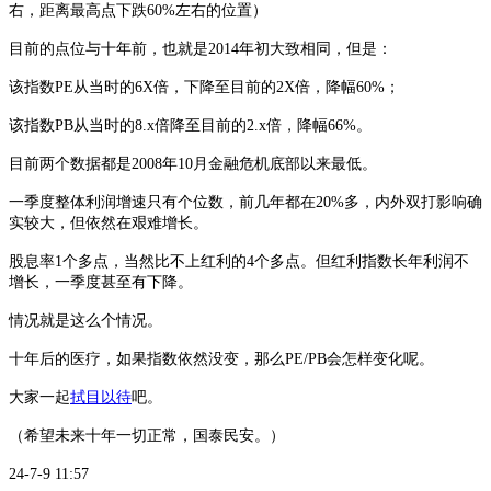
右，距离最高点下跌60%左右的位置）
目前的点位与十年前，也就是
2014年初大致相同，但是：
该指数
PE从当时的6X倍，下降至目前的2X倍，降幅60%；
该指数
PB从当时的8.x倍降至目前的2.x倍，降幅66%。
目前两个数据都是
2008年10月金融危机底部以来最低。
一季度整体利润增速只有个位数，前几年都在
20%多，内外双打影响确
实较大，但依然在艰难增长。
股息率
1个多点，当然比不上红利的4个多点。但红利指数长年利润不
增长，一季度甚至有下降。
情况就是这么个情况。
十年后的医疗，如果指数依然没变，那么
PE/PB会怎样变化呢。
大家一起
拭目以待
吧。
（希望未来十年一切正常，国泰民安。）
24-7-9 11:57