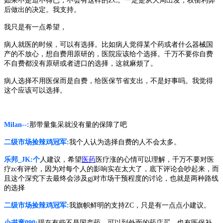
如果不是迫不得已，不会有这样的
ZC。一定是从大局出发，权衡利弊
后做出的决定。我支持。
我只是有一点希望，
病人就医的时候，可以有选择。比如病人觉得某个药或者什么器械国
产的不放心，想自费用原研的，医院应该给个选择。千万不要你自费
不自费都没有原研或者进口的选择，这就麻烦了。
病人选择不用医保而是自费，给医保节省支出，不是好事吗。我觉得
这个应该可以选择。
Milan--:
那带量集采就没有量的保障了吧
二级市场捡辣鸡冠军
:
我个人认为选择自费的人不会太多。
乐邦
_JK:个
人建议，希望
医药
医疗涨的心情可以理解，千万不要对医
疗
zc有评价，因为对每个人的影响实在太大了，底下评论会吵起来，而
且这个深究下去最终会涉及gj对市场干预程度的讨论，也就是两种路线
的选择
二级市场捡辣鸡冠军
:
我旗帜鲜明的支持
ZC，只是有一点点小建议。
小书童
090:
现在有些不是国产药，可以到外面的药店买，也有医保补