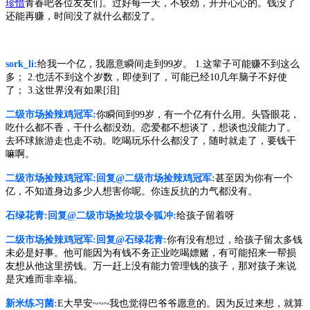
珍惜
青春吧各位友友们。过好每一天，不较劲，开开心心的。钱没了
还能再赚，时间没了就什么都没了。
sork_li:
给我一个亿，我愿意瞬间走到
99岁。 1.这辈子可能赚不到这么
多； 2.也活不到这个岁数，即使到了，可能已经10几年脑子不好使
了； 3.这世界没有如果[泪]
二级市场捡辣鸡冠军
:
你瞬间到
99岁，有一个亿有什么用。头昏眼花，
吃什么都不香，干什么都没劲。恋爱都不想谈了，想谈也没能力了。
去环球旅游走也走不动。吃喝玩乐什么都没了，随时就走了，要钱干
嘛啊。
二级市场捡辣鸡冠军
:回复@二级市场捡辣鸡冠军:
甚至因为你有一个
亿，不知道身边多少人想害你呢。你连反抗的力气都没有。
石绿花青
:回复@二级市场捡垃圾令狐冲:
给孩子留着呀
二级市场捡辣鸡冠军
:回复@石绿花青:
你有没有想过，给孩子留太多钱
未必是好事。他可能因为有钱不务正业吃喝嫖赌，有可能招来一帮损
友想从他这里捞钱。万一赶上没有能力管理钱的孩子，那对孩子来说
是灾难而非幸福。
新米练习菌
:
E大早安~~~我也觉得巴爷爷愿意的。因为反过来想，就算