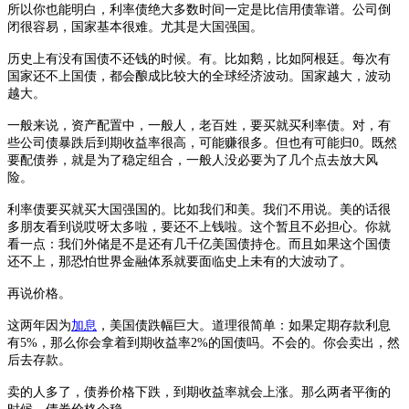
所以你也能明白，利率债绝大多数时间一定是比信用债靠谱。公司倒
闭很容易，国家基本很难。尤其是大国强国。
历史上有没有国债不还钱的时候。有。比如鹅，比如阿根廷。每次有
国家还不上国债，都会酿成比较大的全球经济波动。国家越大，波动
越大。
一般来说，资产配置中，一般人，老百姓，要买就买利率债。对，有
些公司债暴跌后到期收益率很高，可能赚很多。但也有可能归
0。既然
要配债券，就是为了稳定组合，一般人没必要为了几个点去放大风
险。
利率债要买就买大国强国的。比如我们和美。我们不用说。美的话很
多朋友看到说哎呀太多啦，要还不上钱啦。这个暂且不必担心。你就
看一点：我们外储是不是还有几千亿美国债持仓。而且如果这个国债
还不上，那恐怕世界金融体系就要面临史上未有的大波动了。
再说价格。
这两年因为
加息
，美国债跌幅巨大。道理很简单：如果定期存款利息
有
5%，那么你会拿着到期收益率2%的国债吗。不会的。你会卖出，然
后去存款。
卖的人多了，债券价格下跌，到期收益率就会上涨。那么两者平衡的