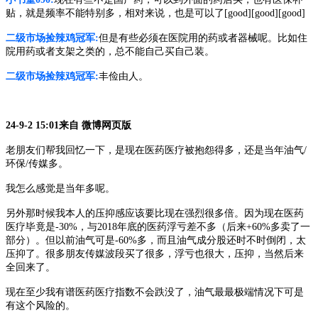
贴，就是频率不能特别多，相对来说，也是可以了
[good][good][good]
二级市场捡辣鸡冠军
:
但是有些必须在医院用的药或者器械呢。比如住
院用药或者支架之类的，总不能自己买自己装。
二级市场捡辣鸡冠军
:
丰俭由人。
24-9-2 15:01来自 微博网页版
老朋友们帮我回忆一下，是现在医药医疗被抱怨得多，还是当年油气
/
环保/传媒多。
我怎么感觉是当年多呢。
另外那时候我本人的压抑感应该要比现在强烈很多倍。因为现在医药
医疗毕竟是
-30%，与2018年底的医药浮亏差不多（后来+60%多卖了一
部分）。但以前油气可是-60%多，而且油气成分股还时不时倒闭，太
压抑了。很多朋友传媒波段买了很多，浮亏也很大，压抑，当然后来
全回来了。
现在至少我有谱医药医疗指数不会跌没了，油气最最极端情况下可是
有这个风险的。