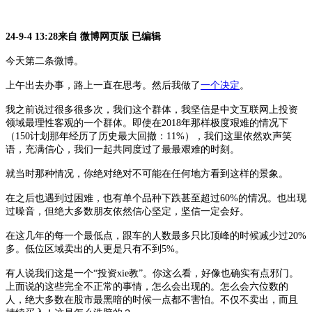
24-9-4 13:28来自 微博网页版 已编辑
今天第二条微博。
上午出去办事，路上一直在思考。然后我做了
一个决定
。
我之前说过很多很多次，我们这个群体，我坚信是中文互联网上投资
领域最理性客观的一个群体。即使在
2018年那样极度艰难的情况下
（150计划那年经历了历史最大回撤：11%），我们这里依然欢声笑
语，充满信心，我们一起共同度过了最最艰难的时刻。
就当时那种情况，你绝对绝对不可能在任何地方看到这样的景象。
在之后也遇到过困难，也有单个品种下跌甚至超过
60%的情况。也出现
过噪音，但绝大多数朋友依然信心坚定，坚信一定会好。
在这几年的每一个最低点，跟车的人数最多只比顶峰的时候减少过
20%
多。低位区域卖出的人更是只有不到5%。
有人说我们这是一个
“投资xie教”。你这么看，好像也确实有点邪门。
上面说的这些完全不正常的事情，怎么会出现的。怎么会六位数的
人，绝大多数在股市最黑暗的时候一点都不害怕。不仅不卖出，而且