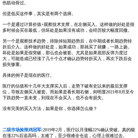
伤筋动骨过。
但是低买这件事，其实是有两个选择。
一个是通过计算价值
+观察技术支撑，在左侧买入。这样做的好处是很
多时候会买在最低，但坏处是如果没有成功，会经历较大幅度回撤。
另一个是观察技术趋势，排除掉短期趋势后，在中期或者长期趋势转
折后介入。这样做的好处是，如果成功，那就买了就赚，一路上扬。
坏处是如果是假突破，那么也会被套。尤其是如果底部反弹力度过
大，可能造成已经涨了几十个点才确认趋势转折买入，再次下跌后会
损失惨重。
具体的例子是现在的医疗。
医疗的估值和十几年大支撑买入后，走势下破有史以来的最后支撑
位，导致左侧买入被套。而如果是看长期右侧，则明显
2021年8月至今
下跌趋势一直未变，到现在不会买入，也不会有损失。
没有完美的买入方法，如果是你，你选择怎么做？
二级市场捡辣鸡冠军
:
2019年2月，医疗以月涨幅22%确认突破。真的能
在涨22%后追高吗，太难了，至少很难全仓追，心理上很难过去。