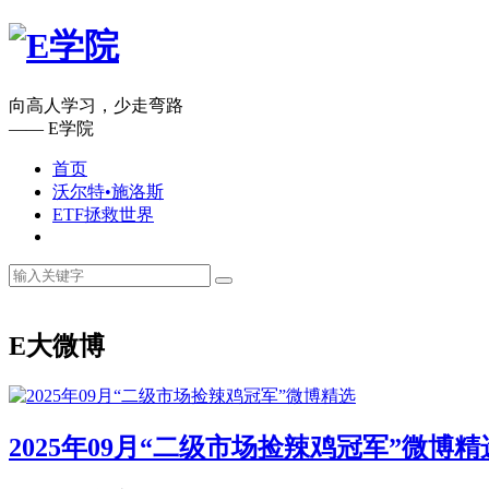
向高人学习，少走弯路
—— E学院
首页
沃尔特•施洛斯
ETF拯救世界
E大微博
2025年09月“二级市场捡辣鸡冠军”微博精