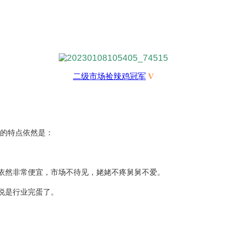
二级市场捡辣鸡冠军
V
大的特点依然是：
依然非常便宜，市场不待见，姥姥不疼舅舅不爱。
说是行业完蛋了。