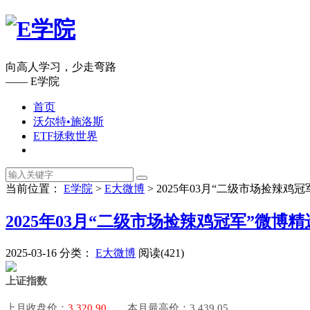
向高人学习，少走弯路
—— E学院
首页
沃尔特•施洛斯
ETF拯救世界
当前位置：
E学院
>
E大微博
>
2025年03月“二级市场捡辣鸡
2025年03月“二级市场捡辣鸡冠军”微博精
2025-03-16
分类：
E大微博
阅读(421)
上证指数
上月收盘价：
3,320.90
本月最高价：3,439.05