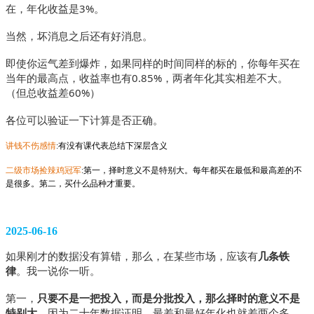
在，年化收益是3%。
当然，坏消息之后还有好消息。
即使你运气差到爆炸，如果同样的时间同样的标的，你每年买在
当年的最高点，收益率也有0.85%，两者年化其实相差不大。
（但总收益差60%）
各位可以验证一下计算是否正确。
讲钱不伤感情
:有没有课代表总结下深层含义
二级市场捡辣鸡冠军
:第一，择时意义不是特别大。每年都买在最低和最高差的不
是很多。第二，买什么品种才重要。
2025-06-16
如果刚才的数据没有算错，那么，在某些市场，应该有
几条铁
律
。我一说你一听。
第一，
只要不是一把投入，而是分批投入，那么择时的意义不是
特别大。
因为二十年数据证明，最差和最好年化也就差两个多