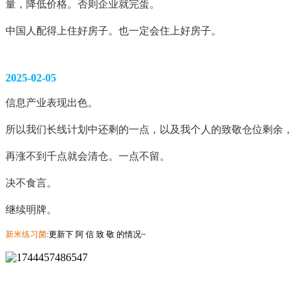
量，降低价格。否则企业就完蛋。
中国人配得上住好房子。也一定会住上好房子。 
2025-02-05
信息产业表现出色。
所以我们长线计划中还剩的一点，以及我个人的致敬仓位剩余，
再涨不到千点就会清仓。一点不留。
决不食言。
继续明牌。
新米练习菌
:
更新下 阿 信 致 敬 的情况~