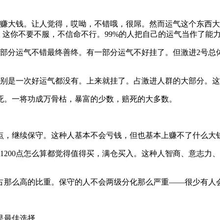
，赚大钱。让人觉得，哎呦，不错哦，很屌。然而运气这个东西
。这你不要不服，不信命不行。99%的人把自己的运气当作了能
一部分运气不错最终善终。有一部分运气不好挂了。但激进2号总
区别是一次好运气都没有。上来就挂了。占激进人群的大部分。
死。一将功成万骨枯，暴富的少数，赔死的大多数。
700点，继续保守。这种人基本不会亏钱，但也基本上赚不了什么大
1200点怎么算都觉得值得买，满仓买入。这种人智商、意志力
占那么高的比重。保守的人不会两级分化那么严重——很少有人
场是最佳选择。