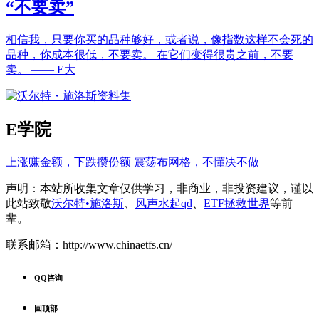
“不要卖”
相信我，只要你买的品种够好，或者说，像指数这样不会死的
品种，你成本很低，不要卖。 在它们变得很贵之前，不要
卖。 —— E大
E学院
上涨赚金额，下跌攒份额
震荡布网格，不懂决不做
声明：本站所收集文章仅供学习，非商业，非投资建议，谨以
此站致
敬
沃尔特•施洛斯
、
风声水起qd
、
ETF拯救世界
等前
辈。
联系邮箱：http://www.chinaetfs.cn/
QQ咨询
回顶部