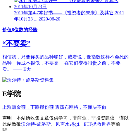
2011年第4-7本好书——《投资者的未来》及其它 2011
年10月23 ...
2020-06-20
价值8位数的经验
“不要卖”
相信我，只要你买的品种够好，或者说，像指数这样不会死的
品种，你成本很低，不要卖。 在它们变得很贵之前，不要
卖。 —— E大
E学院
上涨赚金额，下跌攒份额
震荡布网格，不懂决不做
声明：本站所收集文章仅供学习，非商业，非投资建议，谨以
此站致
敬
沃尔特•施洛斯
、
风声水起qd
、
ETF拯救世界
等前
辈。