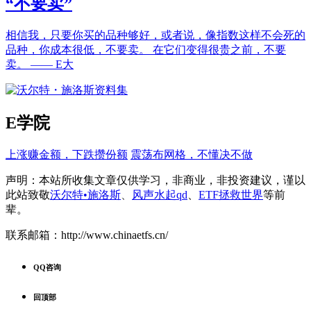
“不要卖”
相信我，只要你买的品种够好，或者说，像指数这样不会死的
品种，你成本很低，不要卖。 在它们变得很贵之前，不要
卖。 —— E大
E学院
上涨赚金额，下跌攒份额
震荡布网格，不懂决不做
声明：本站所收集文章仅供学习，非商业，非投资建议，谨以
此站致
敬
沃尔特•施洛斯
、
风声水起qd
、
ETF拯救世界
等前
辈。
联系邮箱：http://www.chinaetfs.cn/
QQ咨询
回顶部