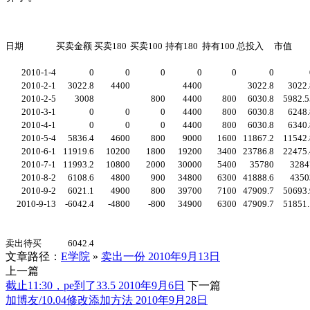
日期
买卖金额
买卖180
买卖100
持有180
持有100
总投入
市值
2010-1-4
0
0
0
0
0
0
2010-2-1
3022.8
4400
4400
3022.8
3022.
2010-2-5
3008
800
4400
800
6030.8
5982.5
2010-3-1
0
0
0
4400
800
6030.8
6248.
2010-4-1
0
0
0
4400
800
6030.8
6340.
2010-5-4
5836.4
4600
800
9000
1600
11867.2
11542.
2010-6-1
11919.6
10200
1800
19200
3400
23786.8
22475.
2010-7-1
11993.2
10800
2000
30000
5400
35780
3284
2010-8-2
6108.6
4800
900
34800
6300
41888.6
4350
2010-9-2
6021.1
4900
800
39700
7100
47909.7
50693.
2010-9-13
-6042.4
-4800
-800
34900
6300
47909.7
51851.
卖出待买
6042.4
文章路径：
E学院
»
卖出一份 2010年9月13日
上一篇
截止11:30，pe到了33.5 2010年9月6日
下一篇
加博友/10.04修改添加方法 2010年9月28日